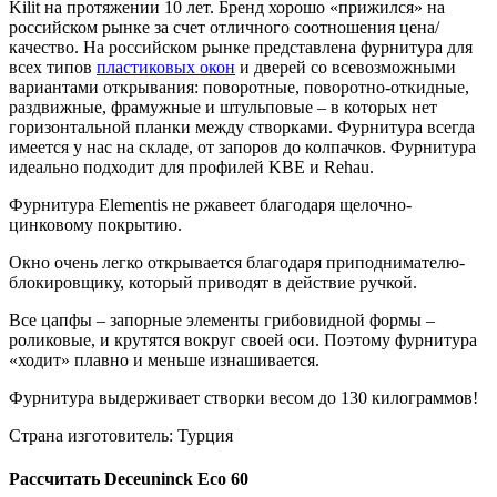
Kilit на протяжении 10 лет. Бренд хорошо «прижился» на
российском рынке за счет отличного соотношения цена/
качество. На российском рынке представлена фурнитура для
всех типов
пластиковых окон
и дверей со всевозможными
вариантами открывания: поворотные, поворотно-откидные,
раздвижные, фрамужные и штульповые – в которых нет
горизонтальной планки между створками. Фурнитура всегда
имеется у нас на складе, от запоров до колпачков. Фурнитура
идеально подходит для профилей KBE и Rehau.
Фурнитура Elementis не ржавеет благодаря щелочно-
цинковому покрытию.
Окно очень легко открывается благодаря приподнимателю-
блокировщику, который приводят в действие ручкой.
Все цапфы – запорные элементы грибовидной формы –
роликовые, и крутятся вокруг своей оси. Поэтому фурнитура
«ходит» плавно и меньше изнашивается.
Фурнитура выдерживает створки весом до 130 килограммов!
Страна изготовитель: Турция
Рассчитать Deceuninck Eco 60