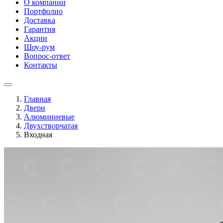
О компании
Портфолио
Доставка
Гарантия
Акции
Шоу-рум
Вопрос-ответ
Контакты
Главная
Двери
Алюминиевые
Двухстворчатая
Входная