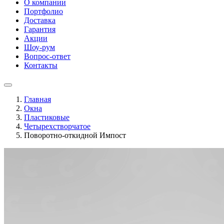
О компании
Портфолио
Доставка
Гарантия
Акции
Шоу-рум
Вопрос-ответ
Контакты
Главная
Окна
Пластиковые
Четырехстворчатое
Поворотно-откидной Импост