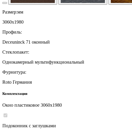
Размер:мм
3060
x
1980
Профиль:
Deceuninck 71 оконный
Стеклопакет:
Однокамерный мультифункциональный
Фурнитура:
Roto Германия
Комплектация
Окно пластиковое
3060
x
1980
Подоконник с заглушками