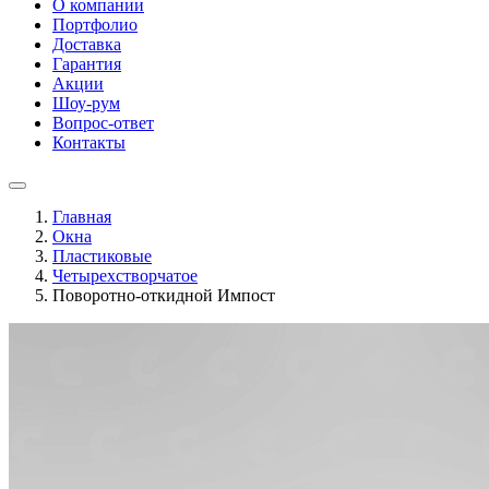
О компании
Портфолио
Доставка
Гарантия
Акции
Шоу-рум
Вопрос-ответ
Контакты
Главная
Окна
Пластиковые
Четырехстворчатое
Поворотно-откидной Импост