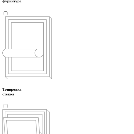
фурнитура
Тонировка
стекол