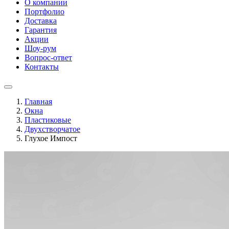
О компании
Портфолио
Доставка
Гарантия
Акции
Шоу-рум
Вопрос-ответ
Контакты
Главная
Окна
Пластиковые
Двухстворчатое
Глухое Импост