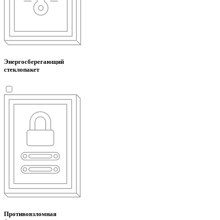
Энергосберегающий
стеклопакет
Противовзломная