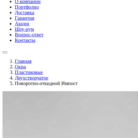
О компании
Портфолио
Доставка
Гарантия
Акции
Шоу-рум
Вопрос-ответ
Контакты
Главная
Окна
Пластиковые
Двухстворчатое
Поворотно-откидной Импост