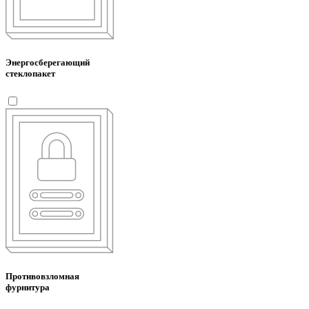
Энергосберегающий
стеклопакет
Противовзломная
фурнитура