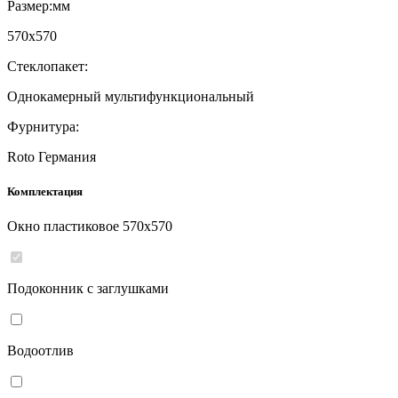
Размер:мм
570
x
570
Стеклопакет:
Однокамерный мультифункциональный
Фурнитура:
Roto Германия
Комплектация
Окно пластиковое
570
x
570
Подоконник с заглушками
Водоотлив