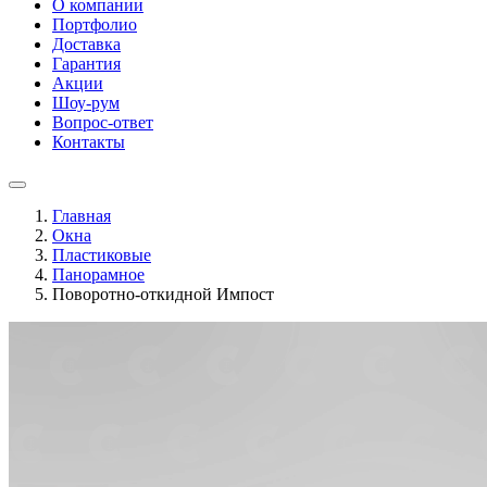
О компании
Портфолио
Доставка
Гарантия
Акции
Шоу-рум
Вопрос-ответ
Контакты
Главная
Окна
Пластиковые
Панорамное
Поворотно-откидной Импост