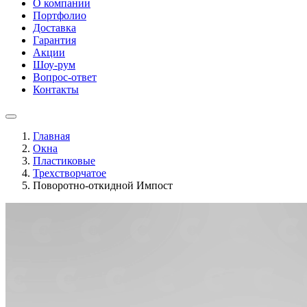
О компании
Портфолио
Доставка
Гарантия
Акции
Шоу-рум
Вопрос-ответ
Контакты
Главная
Окна
Пластиковые
Трехстворчатое
Поворотно-откидной Импост