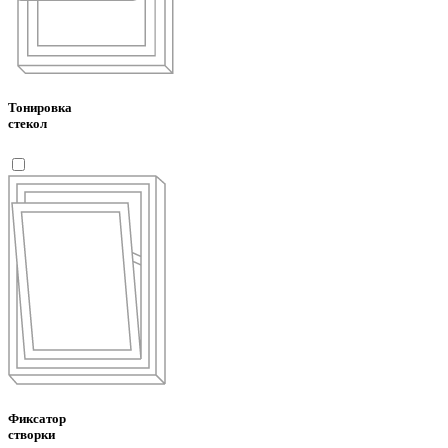
Тонировка
стекол
Фиксатор
створки