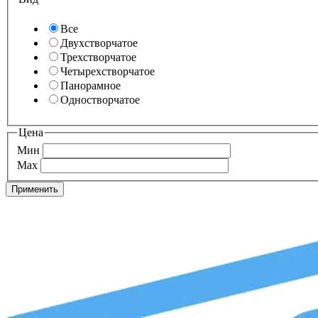
Все
Двухстворчатое
Трехстворчатое
Четырехстворчатое
Панорамное
Одностворчатое
Цена
Мин
Max