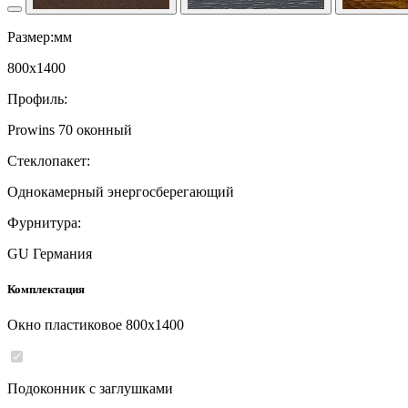
Размер:мм
800
x
1400
Профиль:
Prowins 70 оконный
Стеклопакет:
Однокамерный энергосберегающий
Фурнитура:
GU Германия
Комплектация
Окно пластиковое
800
x
1400
Подоконник с заглушками