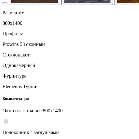
Размер:мм
800
x
1400
Профиль:
Prowins 58 оконный
Стеклопакет:
Однокамерный
Фурнитура:
Elementis Турция
Комплектация
Окно пластиковое
800
x
1400
Подоконник с заглушками