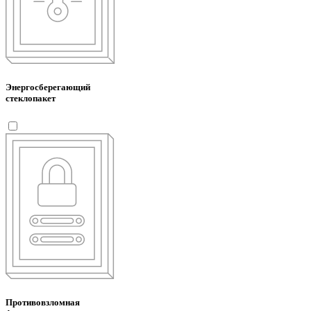
Энергосберегающий
стеклопакет
Противовзломная