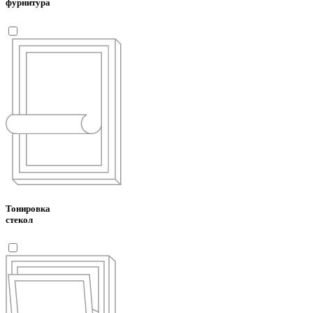
фурнитура
Тонировка
стекол